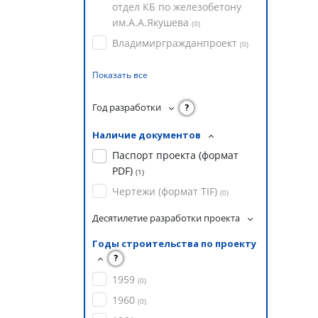
отдел КБ по железобетону
им.А.А.Якушева
(
0
)
Владимиргражданпроект
(
0
)
Показать все
Год разработки
?
Наличие документов
Паспорт проекта (формат
PDF)
(
1
)
Чертежи (формат TIF)
(
0
)
Десятилетие разработки проекта
Годы строительства по проекту
?
1959
(
0
)
1960
(
0
)