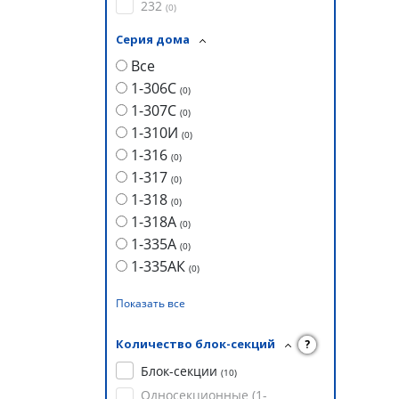
232
(
0
)
Серия дома
Все
1-306С
(
0
)
1-307С
(
0
)
1-310И
(
0
)
1-316
(
0
)
1-317
(
0
)
1-318
(
0
)
1-318А
(
0
)
1-335А
(
0
)
1-335АК
(
0
)
Показать все
Количество блок-секций
?
Блок-секции
(
10
)
Односекционные (1-