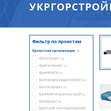
УКРГОРСТРОЙ
Фильтр по проектам
Проектная организация
Азгоспроект
(
0
)
Армгоспроект
(
0
)
АрмНИИСА
(
0
)
Белгородгражданпроект
(
0
)
Белгоспроект
(
0
)
БелНИИгипросельстрой
(
0
)
Белпроект
(
0
)
Братский конструкторский