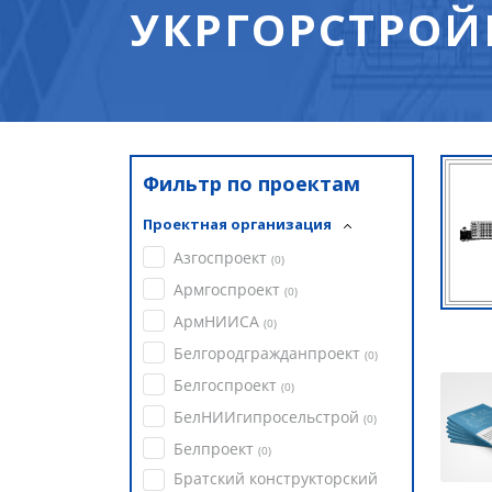
УКРГОРСТРОЙ
Фильтр по проектам
Проектная организация
Азгоспроект
(
0
)
Армгоспроект
(
0
)
АрмНИИСА
(
0
)
Белгородгражданпроект
(
0
)
Белгоспроект
(
0
)
БелНИИгипросельстрой
(
0
)
Белпроект
(
0
)
Братский конструкторский