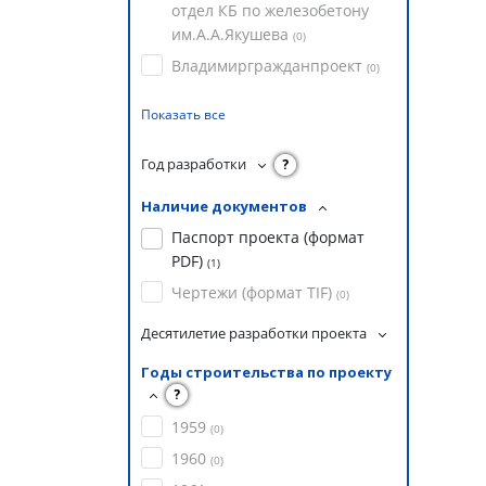
отдел КБ по железобетону
им.А.А.Якушева
(
0
)
Владимиргражданпроект
(
0
)
Показать все
Год разработки
?
Наличие документов
Паспорт проекта (формат
PDF)
(
1
)
Чертежи (формат TIF)
(
0
)
Десятилетие разработки проекта
Годы строительства по проекту
?
1959
(
0
)
1960
(
0
)