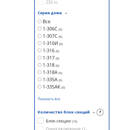
232
(
0
)
Серия дома
Все
1-306С
(
0
)
1-307С
(
0
)
1-310И
(
0
)
1-316
(
0
)
1-317
(
0
)
1-318
(
0
)
1-318А
(
0
)
1-335А
(
0
)
1-335АК
(
0
)
Показать все
Количество блок-секций
?
Блок-секции
(
10
)
Односекционные (1-