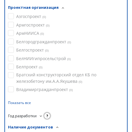
Проектная организация
Азгоспроект
(
0
)
Армгоспроект
(
0
)
АрмНИИСА
(
0
)
Белгородгражданпроект
(
0
)
Белгоспроект
(
0
)
БелНИИгипросельстрой
(
0
)
Белпроект
(
0
)
Братский конструкторский отдел КБ по
железобетону им.А.А.Якушева
(
0
)
Владимиргражданпроект
(
0
)
Показать все
Год разработки
?
Наличие документов