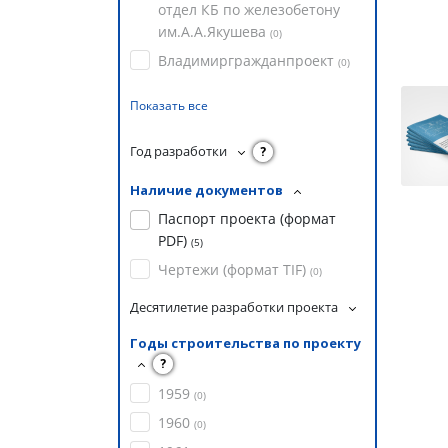
отдел КБ по железобетону
им.А.А.Якушева
(
0
)
Владимиргражданпроект
(
0
)
Показать все
Год разработки
?
Наличие документов
Паспорт проекта (формат
PDF)
(
5
)
Чертежи (формат TIF)
(
0
)
Десятилетие разработки проекта
Годы строительства по проекту
?
1959
(
0
)
1960
(
0
)