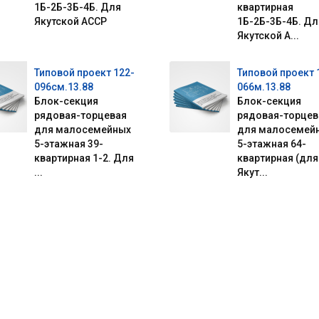
1Б-2Б-3Б-4Б. Для
квартирная
Якутской АССР
1Б-2Б-3Б-4Б. Дл
Якутской А...
Типовой проект 122-
Типовой проект 
096см.13.88
066м.13.88
Блок-секция
Блок-секция
рядовая-торцевая
рядовая-торцев
для малосемейных
для малосемей
5-этажная 39-
5-этажная 64-
квартирная 1-2. Для
квартирная (для
...
Якут...