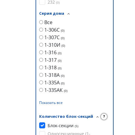
232
(
0
)
Серия дома
Все
1-306С
(
0
)
1-307С
(
0
)
1-310И
(
0
)
1-316
(
0
)
1-317
(
0
)
1-318
(
0
)
1-318А
(
0
)
1-335А
(
0
)
1-335АК
(
0
)
Показать все
Количество блок-секций
?
Блок-секции
(
5
)
Односекционные (1-