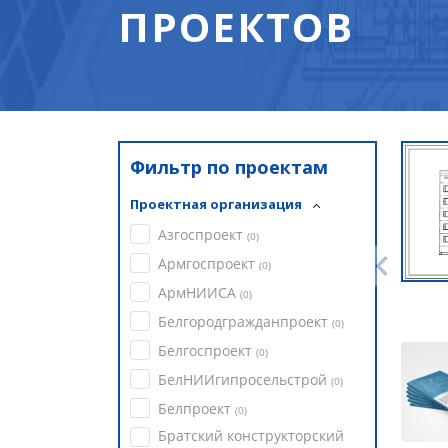
ПРОЕКТОВ
Фильтр по проектам
Проектная организация
Азгоспроект
(
0
)
Армгоспроект
(
0
)
АрмНИИСА
(
0
)
Белгородгражданпроект
(
0
)
Белгоспроект
(
0
)
БелНИИгипросельстрой
(
0
)
Белпроект
(
0
)
Братский конструкторский