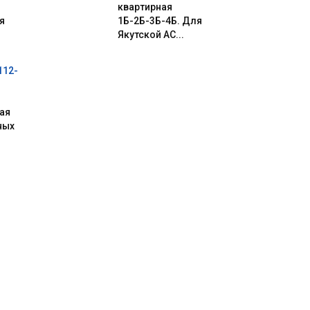
квартирная
я
1Б-2Б-3Б-4Б. Для
Якутской АС...
112-
ая
ных