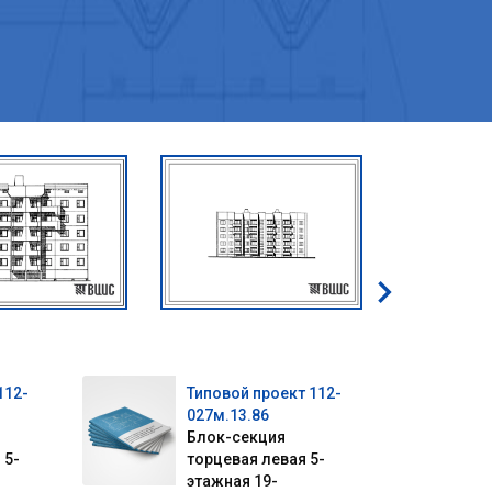
112-
Типовой проект 112-
027м.13.86
Блок-секция
 5-
торцевая левая 5-
этажная 19-