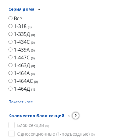
Серия дома
Все
1-318
(
0
)
1-335Д
(
0
)
1-434С
(
0
)
1-439А
(
0
)
1-447С
(
0
)
1-463Д
(
0
)
1-464А
(
0
)
1-464АС
(
0
)
1-464Д
(
1
)
Показать все
Количество блок-секций
?
Блок-секции
(
0
)
Односекционные (1-подъездные)
(
0
)