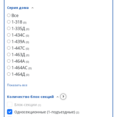
Серия дома
Все
1-318
(
0
)
1-335Д
(
0
)
1-434С
(
0
)
1-439А
(
0
)
1-447С
(
0
)
1-463Д
(
0
)
1-464А
(
0
)
1-464АС
(
0
)
1-464Д
(
0
)
Показать все
Количество блок-секций
?
Блок-секции
(
0
)
Односекционные (1-подъездные)
(
2
)