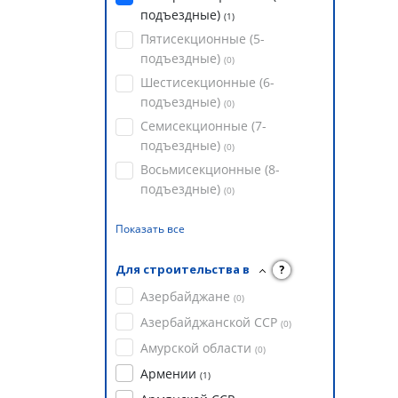
подъездные)
(
1
)
Пятисекционные (5-
подъездные)
(
0
)
Шестисекционные (6-
подъездные)
(
0
)
Семисекционные (7-
подъездные)
(
0
)
Восьмисекционные (8-
подъездные)
(
0
)
Показать все
Для строительства в
?
Азербайджане
(
0
)
Азербайджанской ССР
(
0
)
Амурской области
(
0
)
Армении
(
1
)