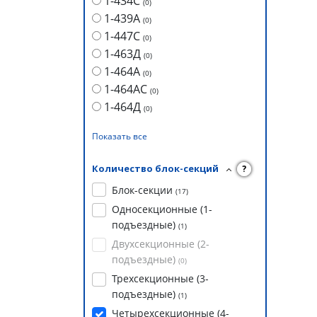
1-434С
(
0
)
1-439А
(
0
)
1-447С
(
0
)
1-463Д
(
0
)
1-464А
(
0
)
1-464АС
(
0
)
1-464Д
(
0
)
Показать все
Количество блок-секций
?
Блок-секции
(
17
)
Односекционные (1-
подъездные)
(
1
)
Двухсекционные (2-
подъездные)
(
0
)
Трехсекционные (3-
подъездные)
(
1
)
Четырехсекционные (4-