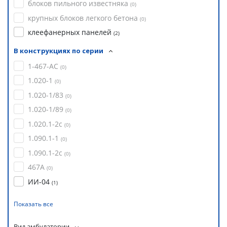
блоков пильного известняка
(
0
)
крупных блоков легкого бетона
(
0
)
клеефанерных панелей
(
2
)
В конструкциях по серии
1-467-АС
(
0
)
1.020-1
(
0
)
1.020-1/83
(
0
)
1.020-1/89
(
0
)
1.020.1-2с
(
0
)
1.090.1-1
(
0
)
1.090.1-2с
(
0
)
467А
(
0
)
ИИ-04
(
1
)
Показать все
Вид амбулатории