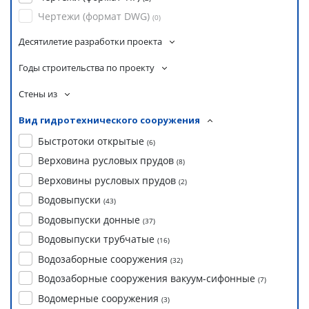
Чертежи (формат DWG)
(
0
)
Десятилетие разработки проекта
Годы строительства по проекту
Стены из
Вид гидротехнического сооружения
Быстротоки открытые
(
6
)
Верховина русловых прудов
(
8
)
Верховины русловых прудов
(
2
)
Водовыпуски
(
43
)
Водовыпуски донные
(
37
)
Водовыпуски трубчатые
(
16
)
Водозаборные сооружения
(
32
)
Водозаборные сооружения вакуум-сифонные
(
7
)
Водомерные сооружения
(
3
)