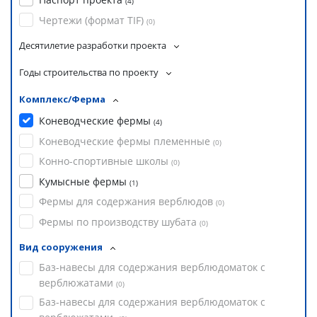
(
4
)
Чертежи (формат TIF)
(
0
)
Десятилетие разработки проекта
Годы строительства по проекту
Комплекс/Ферма
Коневодческие фермы
(
4
)
Коневодческие фермы племенные
(
0
)
Конно-спортивные школы
(
0
)
Кумысные фермы
(
1
)
Фермы для содержания верблюдов
(
0
)
Фермы по производству шубата
(
0
)
Вид сооружения
Баз-навесы для содержания верблюдоматок с
верблюжатами
(
0
)
Баз-навесы для содержания верблюдоматок с