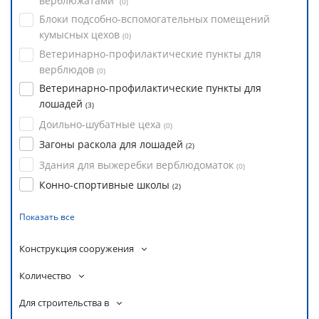
верблюжатами
(
0
)
Блоки подсобно-вспомогательных помещений
кумысных цехов
(
0
)
Ветеринарно-профилактические пункты для
верблюдов
(
0
)
Ветеринарно-профилактические пункты для
лошадей
(
3
)
Доильно-шубатные цеха
(
0
)
Загоны раскола для лошадей
(
2
)
Здания для выжеребки верблюдоматок
(
0
)
Конно-спортивные школы
(
2
)
Показать все
Конструкция сооружения
Количество
Для строительства в