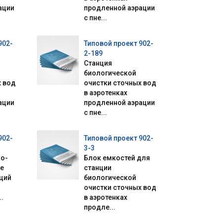
ации
продленной аэрации
с пне...
902-
Типовой проект 902-
2-189
Станция
биологической
х вод
очистки сточных вод
в аэротенках
ации
продленной аэрации
с пне...
902-
Типовой проект 902-
3-3
о-
Блок емкостей для
е
станции
ций
биологической
очистки сточных вод
.
в аэротенках
продле...