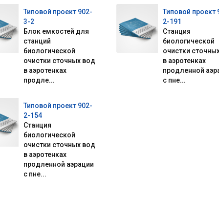
Типовой проект 902-
Типовой проект 
3-2
2-191
Блок емкостей для
Станция
станций
биологической
биологической
очистки сточны
очистки сточных вод
в аэротенках
в аэротенках
продленной аэр
продле...
с пне...
Типовой проект 902-
2-154
Станция
биологической
очистки сточных вод
в аэротенках
продленной аэрации
с пне...