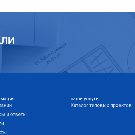
АЛИ
мация
наши услуги
пании
Каталог типовых проектов
сы и ответы
ти
кты