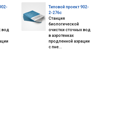
902-
Типовой проект 902-
2-276с
Станция
биологической
х вод
очистки сточных вод
в аэротенках
ации
продленной аэрации
с пне...