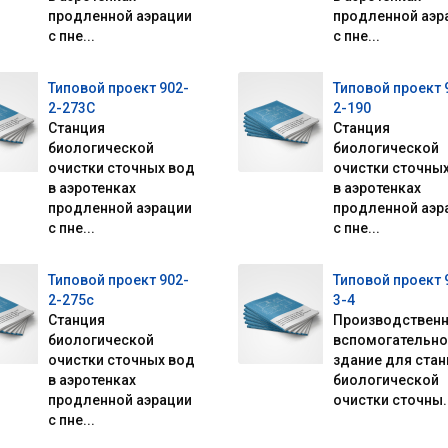
продленной аэрации
продленной аэр
с пне...
с пне...
Типовой проект 902-
Типовой проект 
2-273С
2-190
Станция
Станция
биологической
биологической
очистки сточных вод
очистки сточны
в аэротенках
в аэротенках
продленной аэрации
продленной аэр
с пне...
с пне...
Типовой проект 902-
Типовой проект 
2-275с
3-4
Станция
Производственн
биологической
вспомогательно
очистки сточных вод
здание для стан
в аэротенках
биологической
продленной аэрации
очистки сточны..
с пне...