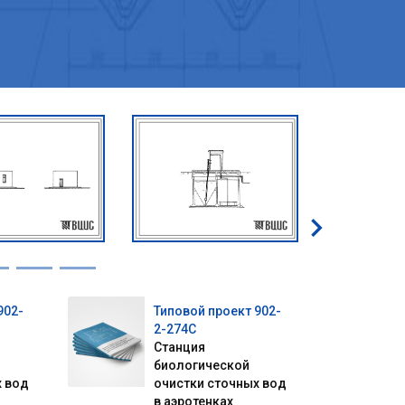
902-
Типовой проект 902-
2-274С
Станция
биологической
х вод
очистки сточных вод
в аэротенках