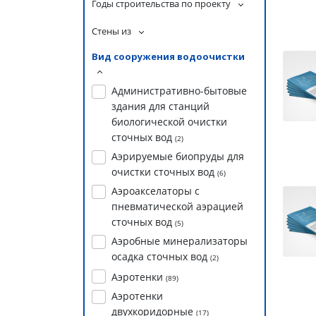
Годы строительства по проекту
Стены из
Вид сооружения водоочистки
Административно-бытовые
здания для станций
биологической очистки
сточных вод
(
2
)
Аэрируемые биопруды для
очистки сточных вод
(
6
)
Аэроакселаторы с
пневматической аэрацией
сточных вод
(
5
)
Аэробные минерализаторы
осадка сточных вод
(
2
)
Аэротенки
(
89
)
Аэротенки
двухкоридорные
(
17
)