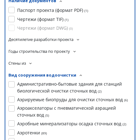
Наличие документов
Паспорт проекта (формат PDF)
(
1
)
Чертежи (формат TIF)
(
1
)
Чертежи (формат DWG)
(
0
)
Десятилетие разработки проекта
Годы строительства по проекту
Стены из
Вид сооружения водоочистки
Административно-бытовые здания для станций
биологической очистки сточных вод
(
2
)
Аэрируемые биопруды для очистки сточных вод
(
6
)
Аэроакселаторы с пневматической аэрацией
сточных вод
(
5
)
Аэробные минерализаторы осадка сточных вод
(
2
)
Аэротенки
(
89
)