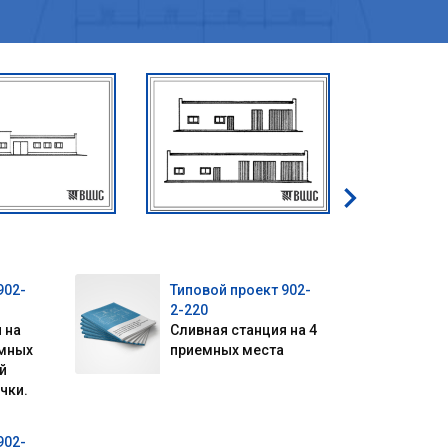
902-
Типовой проект 902-
2-220
 на
Сливная станция на 4
емных
приемных места
й
чки.
902-