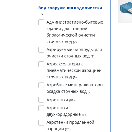
Вид сооружения водоочистки
Административно-бытовые
здания для станций
биологической очистки
сточных вод
(
2
)
Аэрируемые биопруды для
очистки сточных вод
(
6
)
Аэроакселаторы с
пневматической аэрацией
сточных вод
(
5
)
Аэробные минерализаторы
осадка сточных вод
(
2
)
Аэротенки
(
89
)
Аэротенки
двухкоридорные
(
17
)
Аэротенки продленной
аэрации
(
29
)