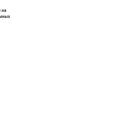
 на
емных