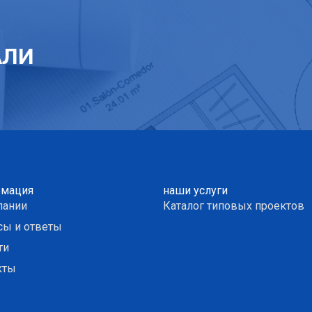
АЛИ
мация
наши услуги
пании
Каталог типовых проектов
сы и ответы
ти
кты