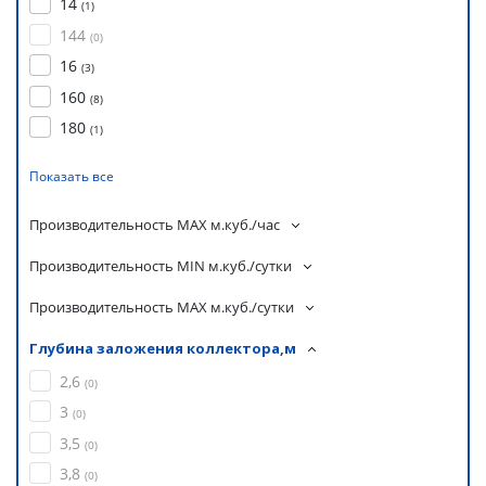
14
(
1
)
144
(
0
)
16
(
3
)
160
(
8
)
180
(
1
)
Показать все
Производительность MAX м.куб./час
Производительность MIN м.куб./сутки
Производительность MAX м.куб./сутки
Глубина заложения коллектора,м
2,6
(
0
)
3
(
0
)
3,5
(
0
)
3,8
(
0
)