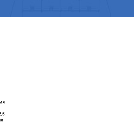
умя
,5.
ма