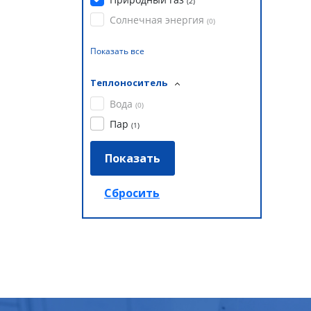
(
2
)
Солнечная энергия
(
0
)
Показать все
Теплоноситель
Вода
(
0
)
Пар
(
1
)