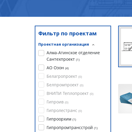
Фильтр по проектам
Проектная организация
Алма-Атинское отделение
Сантехпроект
(
1
)
АО Озон
(
4
)
Белагропроект
(
0
)
Белпромпроект
(
0
)
ВНИПИ Теплопроект
(
0
)
Гипроив
(
0
)
Гипролестранс
(
0
)
Гипроорхим
(
1
)
Гипропромтрансстрой
(
1
)