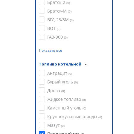
Братск-2
(
0
)
Братск-М
(
0
)
ВГД-28/8М
(
0
)
ВОТ
(
0
)
ГАЗ-900
(
0
)
Показать все
Топливо котельной
Антрацит
(
0
)
Бурый уголь
(
0
)
Дрова
(
0
)
Жидкое топливо
(
0
)
Каменный уголь
(
0
)
Крупнокусковые отходы
(
0
)
Мазут
(
0
)
Природный газ