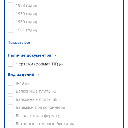
1958 год
(
0
)
1959 год
(
0
)
1960 год
(
0
)
1961 год
(
0
)
Показать все
Наличие документов
Чертежи (формат TIF)
(
4
)
Вид изделий
II-49
(
0
)
Балконные плиты
(
0
)
Балконные плиты ББ
(
0
)
Башмаки под колонны
(
0
)
Безраскосная ферма
(
0
)
Бетонные стеновые блоки
(
0
)