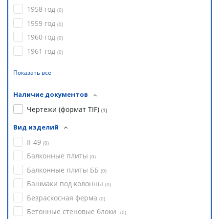
1958 год
(
0
)
1959 год
(
0
)
1960 год
(
0
)
1961 год
(
0
)
Показать все
Наличие документов
Чертежи (формат TIF)
(
1
)
Вид изделий
II-49
(
0
)
Балконные плиты
(
0
)
Балконные плиты ББ
(
0
)
Башмаки под колонны
(
0
)
Безраскосная ферма
(
0
)
Бетонные стеновые блоки
(
0
)