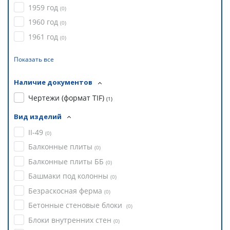
1959 год
(
0
)
1960 год
(
0
)
1961 год
(
0
)
Показать все
Наличие документов
Чертежи (формат TIF)
(
1
)
Вид изделий
II-49
(
0
)
Балконные плиты
(
0
)
Балконные плиты ББ
(
0
)
Башмаки под колонны
(
0
)
Безраскосная ферма
(
0
)
Бетонные стеновые блоки
(
0
)
Блоки внутренних стен
(
0
)