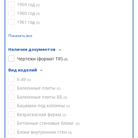
1959 год
(
0
)
1960 год
(
0
)
1961 год
(
0
)
Показать все
Наличие документов
Чертежи (формат TIF)
(
3
)
Вид изделий
II-49
(
0
)
Балконные плиты
(
0
)
Балконные плиты ББ
(
0
)
Башмаки под колонны
(
0
)
Безраскосная ферма
(
0
)
Бетонные стеновые блоки
(
0
)
Блоки внутренних стен
(
0
)