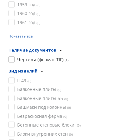
1959 год
(
0
)
1960 год
(
0
)
1961 год
(
0
)
Показать все
Наличие документов
Чертежи (формат TIF)
(
1
)
Вид изделий
II-49
(
0
)
Балконные плиты
(
0
)
Балконные плиты ББ
(
0
)
Башмаки под колонны
(
0
)
Безраскосная ферма
(
0
)
Бетонные стеновые блоки
(
0
)
Блоки внутренних стен
(
0
)