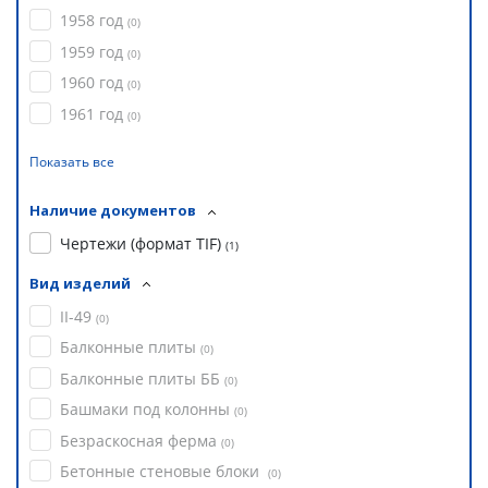
1958 год
(
0
)
1959 год
(
0
)
1960 год
(
0
)
1961 год
(
0
)
Показать все
Наличие документов
Чертежи (формат TIF)
(
1
)
Вид изделий
II-49
(
0
)
Балконные плиты
(
0
)
Балконные плиты ББ
(
0
)
Башмаки под колонны
(
0
)
Безраскосная ферма
(
0
)
Бетонные стеновые блоки
(
0
)