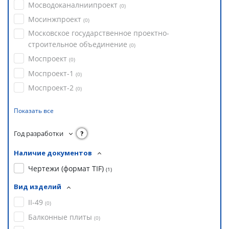
Мосводоканалниипроект
(
0
)
Мосинжпроект
(
0
)
Московское государственное проектно-
строительное объединение
(
0
)
Моспроект
(
0
)
Моспроект-1
(
0
)
Моспроект-2
(
0
)
Показать все
Год разработки
?
Наличие документов
Чертежи (формат TIF)
(
1
)
Вид изделий
II-49
(
0
)
Балконные плиты
(
0
)