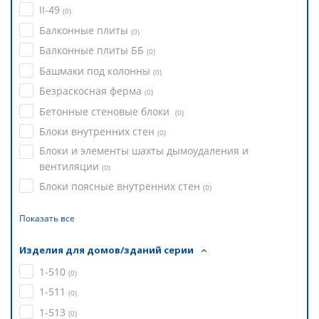
II-49
(
0
)
Балконные плиты
(
0
)
Балконные плиты ББ
(
0
)
Башмаки под колонны
(
0
)
Безраскосная ферма
(
0
)
Бетонные стеновые блоки
(
0
)
Блоки внутренних стен
(
0
)
Блоки и элементы шахты дымоудаления и
вентиляции
(
0
)
Блоки поясные внутренних стен
(
0
)
Показать все
Изделия для домов/зданий серии
1-510
(
0
)
1-511
(
0
)
1-513
(
0
)