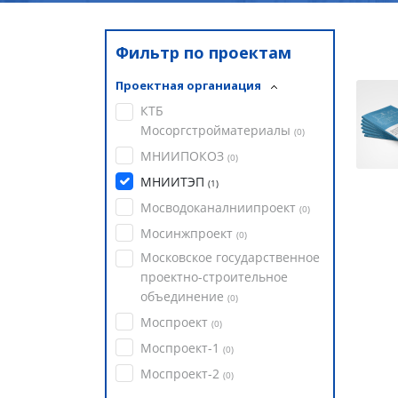
Фильтр по проектам
Проектная органиация
КТБ
Мосоргстройматериалы
(
0
)
МНИИПОКОЗ
(
0
)
МНИИТЭП
(
1
)
Мосводоканалниипроект
(
0
)
Мосинжпроект
(
0
)
Московское государственное
проектно-строительное
объединение
(
0
)
Моспроект
(
0
)
Моспроект-1
(
0
)
Моспроект-2
(
0
)