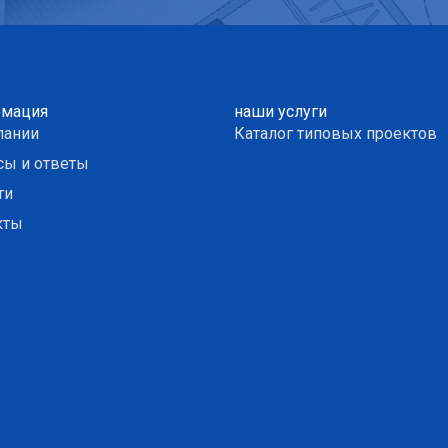
мация
наши услуги
пании
Каталог типовых проектов
сы и ответы
ти
кты