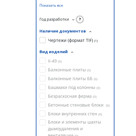
Показать все
Год разработки
?
Наличие документов
Чертежи (формат TIF)
(
1
)
Вид изделий
II-49
(
0
)
Балконные плиты
(
0
)
Балконные плиты ББ
(
0
)
Башмаки под колонны
(
0
)
Безраскосная ферма
(
0
)
Бетонные стеновые блоки
(
0
)
Блоки внутренних стен
(
0
)
Блоки и элементы шахты
дымоудаления и
вентиляции
(
0
)