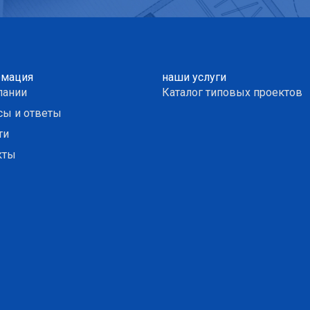
мация
наши услуги
пании
Каталог типовых проектов
сы и ответы
ти
кты