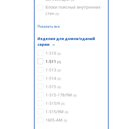
Блоки поясные внутренних
стен
(
0
)
Показать все
Изделия для домов/зданий
серии
1-510
(
0
)
1-511
(
1
)
1-513
(
0
)
1-514
(
0
)
1-515
(
0
)
1-515-178/9М
(
0
)
1-515/9
(
0
)
1-515/9М
(
0
)
1605-АМ
(
0
)