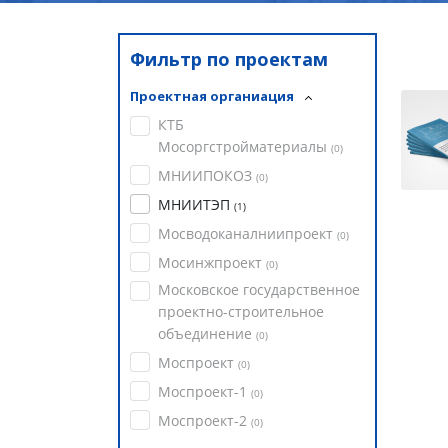
Фильтр по проектам
Проектная органиация
КТБ
Мосоргстройматериалы
(
0
)
МНИИПОКОЗ
(
0
)
МНИИТЭП
(
1
)
Мосводоканалниипроект
(
0
)
Мосинжпроект
(
0
)
Московское государственное
проектно-строительное
объединение
(
0
)
Моспроект
(
0
)
Моспроект-1
(
0
)
Моспроект-2
(
0
)