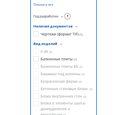
Показать все
Год разработки
?
Наличие документов
Чертежи (формат TIF)
(
1
)
Вид изделий
II-49
(
0
)
Балконные плиты
(
1
)
Балконные плиты ББ
(
0
)
Башмаки под колонны
(
0
)
Безраскосная ферма
(
0
)
Бетонные стеновые блоки
(
0
)
Блоки внутренних стен
(
0
)
Блоки и элементы шахты
дымоудаления и
вентиляции
(
0
)