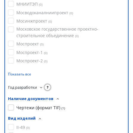
МНИИТЭП
(
0
)
Мосводоканалниипроект
(
0
)
Мосинжпроект
(
0
)
Московское государственное проектно-
строительное объединение
(
0
)
Моспроект
(
0
)
Моспроект-1
(
0
)
Моспроект-2
(
0
)
Показать все
Год разработки
?
Наличие документов
Чертежи (формат TIF)
(
1
)
Вид изделий
II-49
(
0
)