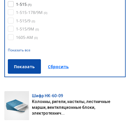
1-515
(
1
)
1-515-178/9М
(
0
)
1-515/9
(
0
)
1-515/9М
(
0
)
1605-АМ
(
0
)
Показать все
Шифр НК-60-09
Колонны, ригели, настилы, лестничные
марши, вентиляционные блоки,
электротехнич...