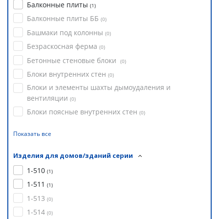
Балконные плиты
(
1
)
Балконные плиты ББ
(
0
)
Башмаки под колонны
(
0
)
Безраскосная ферма
(
0
)
Бетонные стеновые блоки
(
0
)
Блоки внутренних стен
(
0
)
Блоки и элементы шахты дымоудаления и
вентиляции
(
0
)
Блоки поясные внутренних стен
(
0
)
Показать все
Изделия для домов/зданий серии
1-510
(
1
)
1-511
(
1
)
1-513
(
0
)
1-514
(
0
)