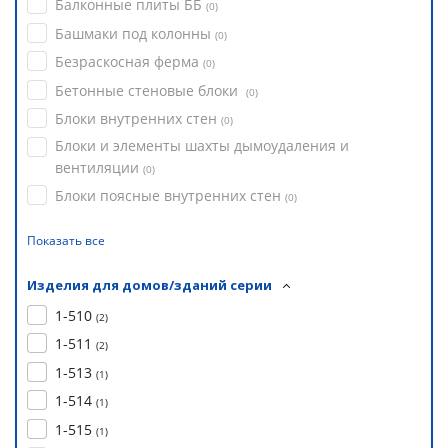
Балконные плиты ББ
(
0
)
Башмаки под колонны
(
0
)
Безраскосная ферма
(
0
)
Бетонные стеновые блоки
(
0
)
Блоки внутренних стен
(
0
)
Блоки и элементы шахты дымоудаления и
вентиляции
(
0
)
Блоки поясные внутренних стен
(
0
)
Показать все
Изделия для домов/зданий серии
1-510
(
2
)
1-511
(
2
)
1-513
(
1
)
1-514
(
1
)
1-515
(
1
)