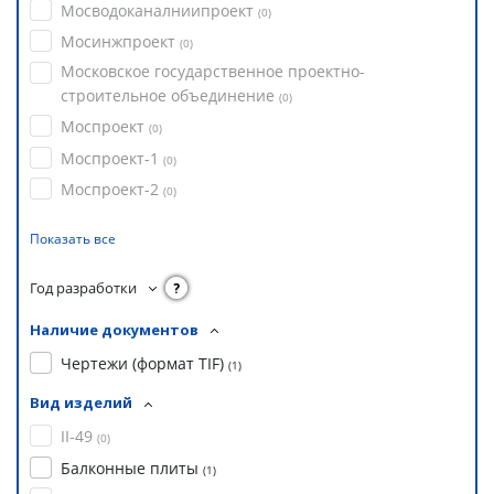
Мосводоканалниипроект
(
0
)
Мосинжпроект
(
0
)
Московское государственное проектно-
строительное объединение
(
0
)
Моспроект
(
0
)
Моспроект-1
(
0
)
Моспроект-2
(
0
)
Показать все
Год разработки
?
Наличие документов
Чертежи (формат TIF)
(
1
)
Вид изделий
II-49
(
0
)
Балконные плиты
(
1
)