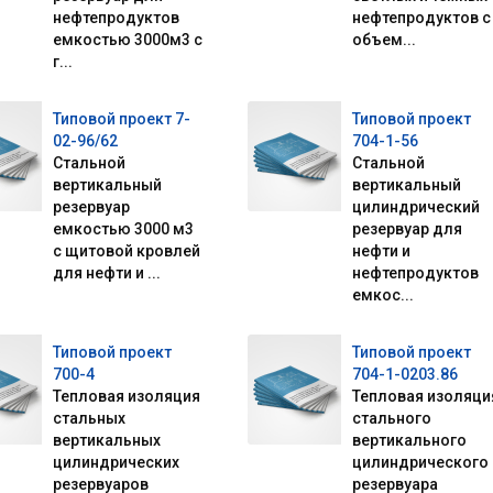
нефтепродуктов
нефтепродуктов с
емкостью 3000м3 с
объем...
г...
Типовой проект 7-
Типовой проект
02-96/62
704-1-56
Стальной
Стальной
вертикальный
вертикальный
резервуар
цилиндрический
емкостью 3000 м3
резервуар для
с щитовой кровлей
нефти и
для нефти и ...
нефтепродуктов
емкос...
Типовой проект
Типовой проект
700-4
704-1-0203.86
Тепловая изоляция
Тепловая изоляци
стальных
стального
вертикальных
вертикального
цилиндрических
цилиндрического
резервуаров
резервуара