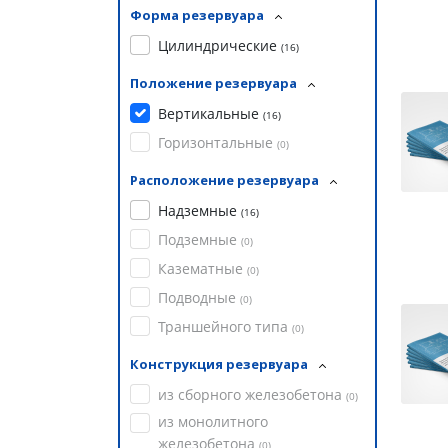
Форма резервуара
Цилиндрические
(
16
)
Положение резервуара
Вертикальные
(
16
)
Горизонтальные
(
0
)
Расположение резервуара
Надземные
(
16
)
Подземные
(
0
)
Казематные
(
0
)
Подводные
(
0
)
Траншейного типа
(
0
)
Конструкция резервуара
из сборного железобетона
(
0
)
из монолитного
железобетона
(
0
)