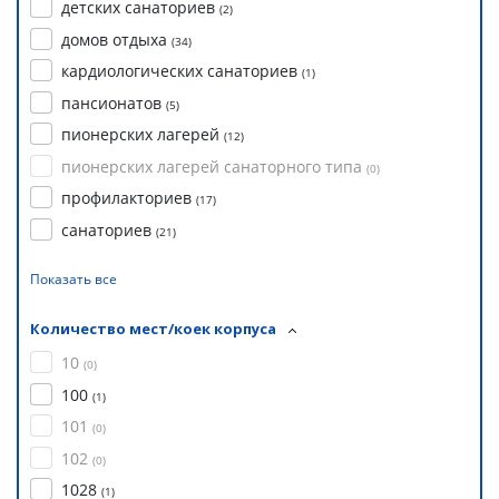
детских санаториев
(
2
)
домов отдыха
(
34
)
кардиологических санаториев
(
1
)
пансионатов
(
5
)
пионерских лагерей
(
12
)
пионерских лагерей санаторного типа
(
0
)
профилакториев
(
17
)
санаториев
(
21
)
Показать все
Количество мест/коек корпуса
10
(
0
)
100
(
1
)
101
(
0
)
102
(
0
)
1028
(
1
)