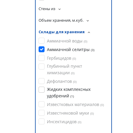
Стены из
Объем хранения, м.куб.
Склады для хранения
Аммиачной воды
(
0
)
Аммиачной селитры
(
3
)
Гербицидов
(
0
)
Глубинный пункт
химизации
(
0
)
Дефолантов
(
0
)
Жидких комплексных
удобрений
(
1
)
Известковых материалов
(
0
)
Известняковой муки
(
0
)
Инсектицидов
(
0
)