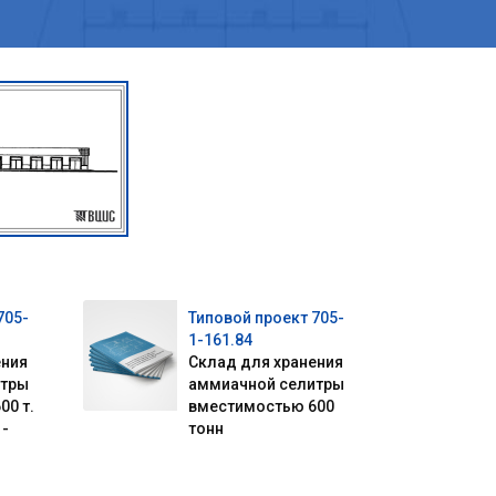
705-
Типовой проект 705-
1-161.84
ения
Склад для хранения
итры
аммиачной селитры
00 т.
вместимостью 600
 -
тонн