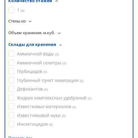
Количество этажей
1
(
0
)
Стены из
Объем хранения, м.куб.
Склады для хранения
Аммиачной воды
(
0
)
Аммиачной селитры
(
0
)
Гербицидов
(
0
)
Глубинный пункт химизации
(
0
)
Дефолантов
(
0
)
Жидких комплексных удобрений
(
0
)
Известковых материалов
(
0
)
Известняковой муки
(
0
)
Инсектицидов
(
0
)
Показать все