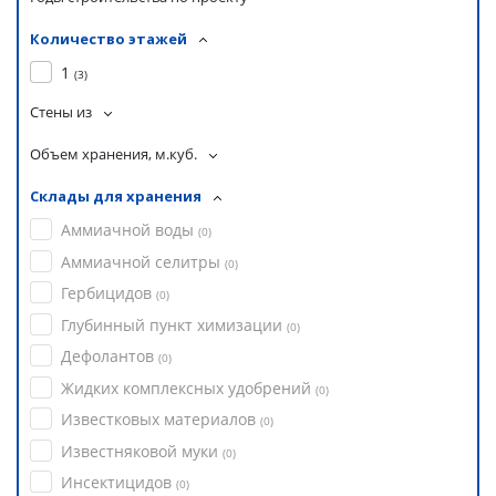
Количество этажей
1
(
3
)
Стены из
Объем хранения, м.куб.
Склады для хранения
Аммиачной воды
(
0
)
Аммиачной селитры
(
0
)
Гербицидов
(
0
)
Глубинный пункт химизации
(
0
)
Дефолантов
(
0
)
Жидких комплексных удобрений
(
0
)
Известковых материалов
(
0
)
Известняковой муки
(
0
)
Инсектицидов
(
0
)