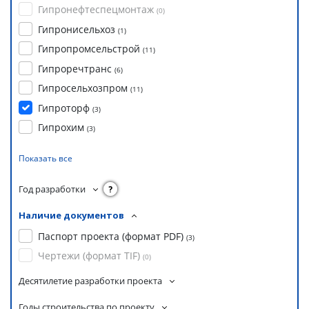
Гипронефтеспецмонтаж
(
0
)
Гипронисельхоз
(
1
)
Гипропромсельстрой
(
11
)
Гипроречтранс
(
6
)
Гипросельхозпром
(
11
)
Гипроторф
(
3
)
Гипрохим
(
3
)
Показать все
Год разработки
?
Наличие документов
Паспорт проекта (формат PDF)
(
3
)
Чертежи (формат TIF)
(
0
)
Десятилетие разработки проекта
Годы строительства по проекту