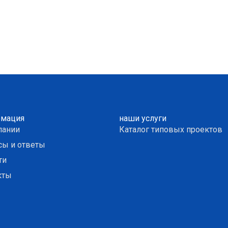
мация
наши услуги
пании
Каталог типовых проектов
сы и ответы
ти
кты