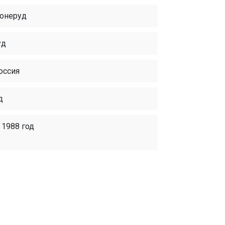
онеруд
уд
оссия
д
 1988 год