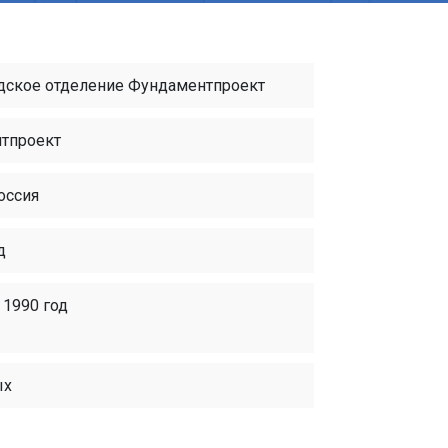
дское отделение Фундаментпроект
тпроект
оссия
д
 1990 год
ых