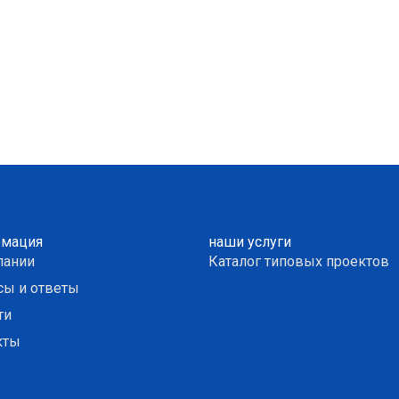
мация
наши услуги
пании
Каталог типовых проектов
сы и ответы
ти
кты