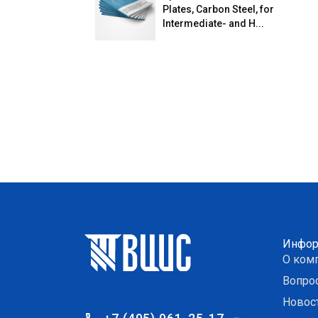
Plates, Carbon Steel, for
Intermediate- and H...
Инфор
О ком
Вопро
Новос