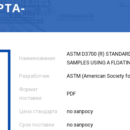
РТА-
ASTM D3700 (R) STANDAR
Наименование:
SAMPLES USING A FLOATI
Разработчик
ASTM (American Society for
Формат
PDF
поставки:
Цена стандарта
по запросу
Срок поставки
по запросу