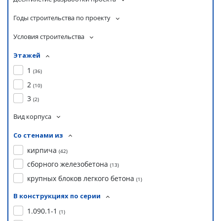
Годы строительства по проекту
Условия строительства
Этажей
1
(
36
)
2
(
10
)
3
(
2
)
Вид корпуса
Со стенами из
кирпича
(
42
)
сборного железобетона
(
13
)
крупных блоков легкого бетона
(
1
)
В конструкциях по серии
1.090.1-1
(
1
)