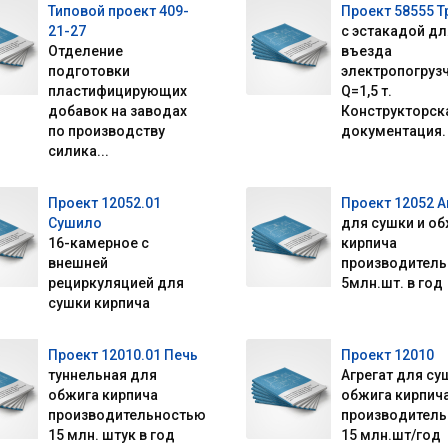
Типовой проект 409-
Проект 58555 Т
21-27
с эстакадой дл
Отделение
въезда
подготовки
электропогруз
пластифицирующих
Q=1,5 т.
добавок на заводах
Конструкторск
по производству
документация.
силика...
Проект 12052.01
Проект 12052 А
Сушило
для сушки и о
16-камерное с
кирпича
внешней
производител
рециркуляцией для
5млн.шт. в год
сушки кирпича
Проект 12010.01 Печь
Проект 12010
туннельная для
Агрегат для су
обжига кирпича
обжига кирпич
производительностью
производител
15 млн. штук в год
15 млн.шт/год