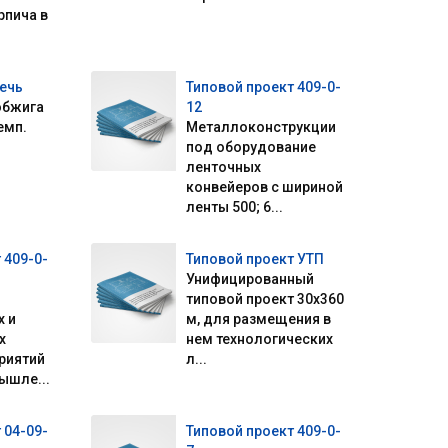
рпича в
Печь
Типовой проект 409-0-
обжига
12
емп.
Металлоконструкции
под оборудование
ленточных
конвейеров с шириной
ленты 500; 6...
 409-0-
Типовой проект УТП
Унифицированный
типовой проект 30х360
х и
м, для размещения в
х
нем технологических
риятий
л...
ышле...
 04-09-
Типовой проект 409-0-