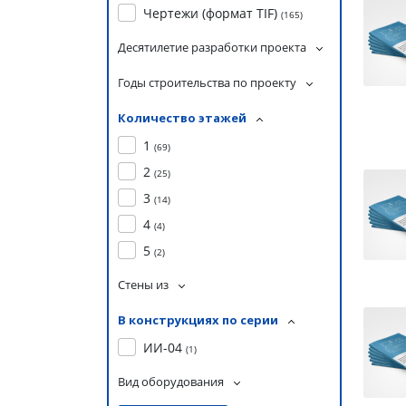
Чертежи (формат TIF)
(
165
)
Десятилетие разработки проекта
Годы строительства по проекту
Количество этажей
1
(
69
)
2
(
25
)
3
(
14
)
4
(
4
)
5
(
2
)
Стены из
В конструкциях по серии
ИИ-04
(
1
)
Вид оборудования