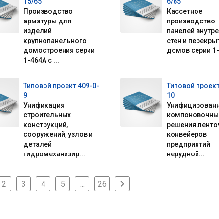
15/65
6/65
Производство
Кассетное
арматуры для
производство
изделий
панелей внутре
крупнопанельного
стен и перекры
домостроения серии
домов серии 1-4
1-464А с ...
Типовой проект 409-0-
Типовой проект
9
10
Унификация
Унифицирован
строительных
компоновочны
конструкций,
решения ленто
сооружений, узлов и
конвейеров
деталей
предприятий
гидромеханизир...
нерудной...
2
3
4
5
...
26