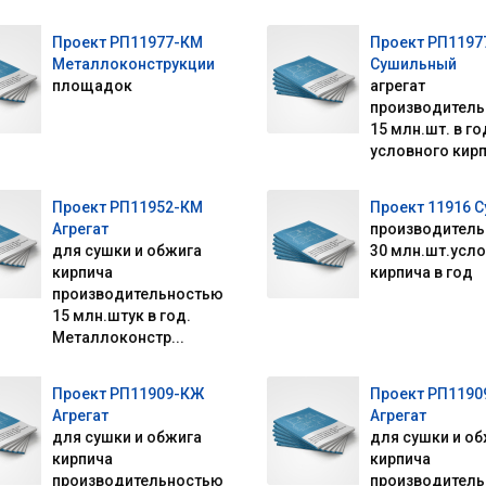
Проект РП11977-КМ
Проект РП1197
Металлоконструкции
Сушильный
площадок
агрегат
производител
15 млн.шт. в го
условного кир
Проект РП11952-КМ
Проект 11916 
Агрегат
производител
для сушки и обжига
30 млн.шт.усл
кирпича
кирпича в год
производительностью
15 млн.штук в год.
Металлоконстр...
Проект РП11909-КЖ
Проект РП1190
Агрегат
Агрегат
для сушки и обжига
для сушки и о
кирпича
кирпича
производительностью
производител