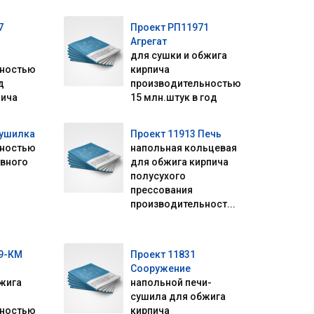
7
Проект РП11971
Агрегат
для сушки и обжига
ьностью
кирпича
д
производительностью
пича
15 млн.штук в год
Сушилка
Проект 11913 Печь
ьностью
напольная кольцевая
овного
для обжига кирпича
полусухого
прессования
производительност...
9-КМ
Проект 11831
Сооружение
бжига
напольной печи-
сушила для обжига
ьностью
кирпича