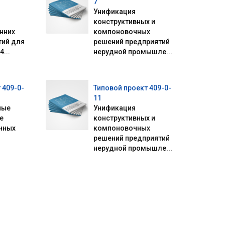
7
Унификация
конструктивных и
нних
компоновочных
тий для
решений предприятий
...
нерудной промышле...
 409-0-
Типовой проект 409-0-
11
ные
Унификация
е
конструктивных и
чных
компоновочных
решений предприятий
нерудной промышле...