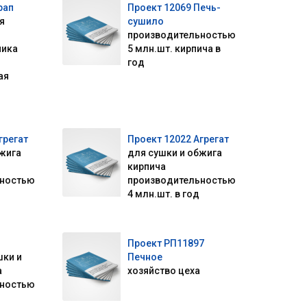
рап
Проект 12069 Печь-
я
сушило
производительностью
чика
5 млн.шт. кирпича в
год
ая
грегат
Проект 12022 Агрегат
бжига
для сушки и обжига
кирпича
ьностью
производительностью
4 млн.шт. в год
Проект РП11897
шки и
Печное
а
хозяйство цеха
ьностью