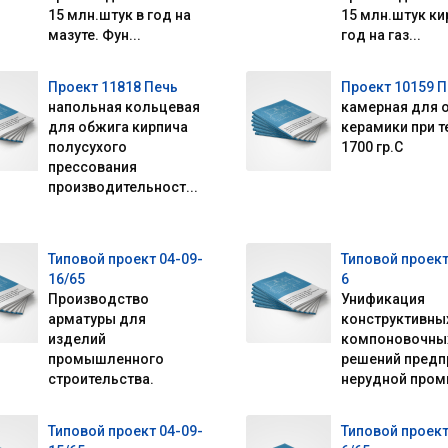
15 млн.штук в год на
15 млн.штук ки
мазуте. Фун...
год на газ...
Проект 11818 Печь
Проект 10159 
напольная кольцевая
камерная для 
для обжига кирпича
керамики при т
полусухого
1700 гр.С
прессования
производительност...
Типовой проект 04-09-
Типовой проект
16/65
6
Производство
Унификация
арматуры для
конструктивны
изделий
компоновочны
промышленного
решений предп
строительства.
нерудной пром
Типовой проект 04-09-
Типовой проект