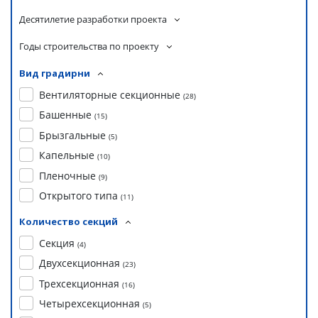
Десятилетие разработки проекта
Годы строительства по проекту
Вид градирни
Вентиляторные секционные
(
28
)
Башенные
(
15
)
Брызгальные
(
5
)
Капельные
(
10
)
Пленочные
(
9
)
Открытого типа
(
11
)
Количество секций
Секция
(
4
)
Двухсекционная
(
23
)
Трехсекционная
(
16
)
Четырехсекционная
(
5
)