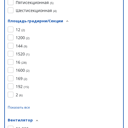
Пятисекционная
(
5
)
Шестисекционная
(
4
)
Площадь градирни/Секции
12
(
2
)
1200
(
2
)
144
(
9
)
1520
(
1
)
16
(
28
)
1600
(
2
)
169
(
2
)
192
(
15
)
2
(
6
)
Показать все
Вентилятор