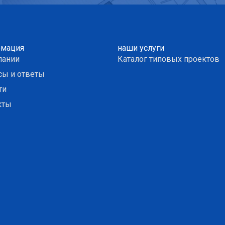
мация
наши услуги
пании
Каталог типовых проектов
сы и ответы
ти
кты