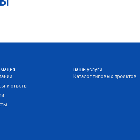
ТЫ
мация
наши услуги
пании
Каталог типовых проектов
сы и ответы
ти
кты