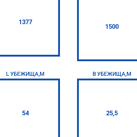
1377
1500
L УБЕЖИЩА,М
B УБЕЖИЩА,М
54
25,5