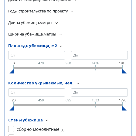
Годы строительства по проекту
Длина убежища,метры
Ширина убежища,метры
Площадь убежища, м2
0
479
958
1436
1915
Количество укрываемых, чел.
20
458
895
1333
1770
Стены убежища
сборно-монолитные
(
1
)