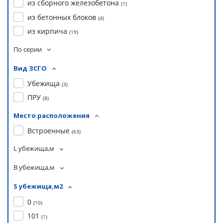
из сборного железобетона
(
1
)
из бетонных блоков
(
4
)
из кирпича
(
19
)
По серии
Вид ЗСГО
Убежища
(
3
)
ПРУ
(
8
)
Место расположения
Встроенные
(
63
)
L убежища,м
B убежища,м
S убежища,м2
0
(
10
)
101
(
1
)