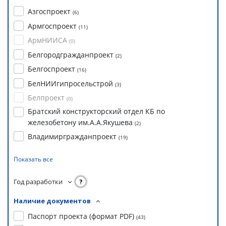
Азгоспроект
(
6
)
Армгоспроект
(
11
)
АрмНИИСА
(
0
)
Белгородгражданпроект
(
2
)
Белгоспроект
(
16
)
БелНИИгипросельстрой
(
3
)
Белпроект
(
0
)
Братский конструкторский отдел КБ по
железобетону им.А.А.Якушева
(
2
)
Владимиргражданпроект
(
19
)
Показать все
Год разработки
?
Наличие документов
Паспорт проекта (формат PDF)
(
43
)