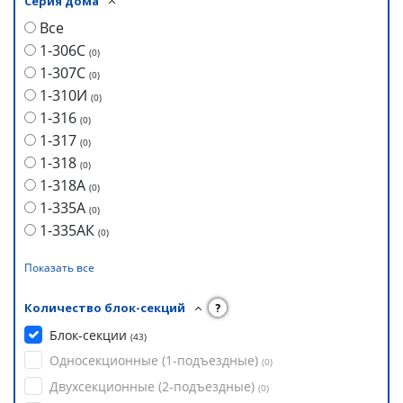
Серия дома
Все
1-306С
(
0
)
1-307С
(
0
)
1-310И
(
0
)
1-316
(
0
)
1-317
(
0
)
1-318
(
0
)
1-318А
(
0
)
1-335А
(
0
)
1-335АК
(
0
)
Показать все
Количество блок-секций
?
Блок-секции
(
43
)
Односекционные (1-подъездные)
(
0
)
Двухсекционные (2-подъездные)
(
0
)