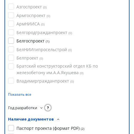
Азгоспроект
(
0
)
Армгоспроект
(
0
)
АрмНИИСА
(
0
)
Белгородгражданпроект
(
0
)
Белгоспроект
(
1
)
БелНИИгипросельстрой
(
0
)
Белпроект
(
0
)
Братский конструкторский отдел КБ по
железобетону им.А.А.Якушева
(
0
)
Владимиргражданпроект
(
0
)
Показать все
Год разработки
?
Наличие документов
Паспорт проекта (формат PDF)
(
2
)