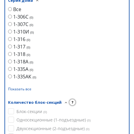
Серия дома
Все
1-306С
(
0
)
1-307С
(
0
)
1-310И
(
0
)
1-316
(
0
)
1-317
(
0
)
1-318
(
0
)
1-318А
(
0
)
1-335А
(
0
)
1-335АК
(
0
)
Показать все
Количество блок-секций
?
Блок-секции
(
0
)
Односекционные (1-подъездные)
(
0
)
Двухсекционные (2-подъездные)
(
0
)