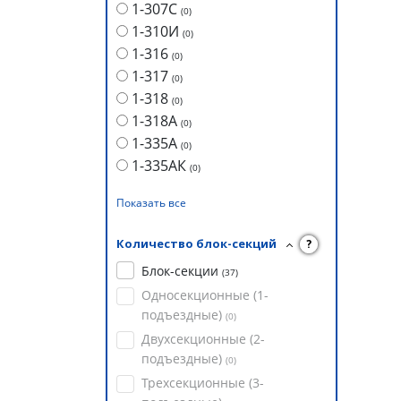
1-307С
(
0
)
1-310И
(
0
)
1-316
(
0
)
1-317
(
0
)
1-318
(
0
)
1-318А
(
0
)
1-335А
(
0
)
1-335АК
(
0
)
Показать все
Количество блок-секций
?
Блок-секции
(
37
)
Односекционные (1-
подъездные)
(
0
)
Двухсекционные (2-
подъездные)
(
0
)
Трехсекционные (3-