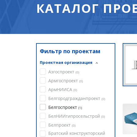
КАТАЛОГ ПРО
Фильтр по проектам
Проектная организация
Азгоспроект
(
0
)
Армгоспроект
(
0
)
АрмНИИСА
(
0
)
Белгородгражданпроект
(
0
)
Белгоспроект
(
1
)
БелНИИгипросельстрой
(
0
)
Белпроект
(
0
)
Братский конструкторский