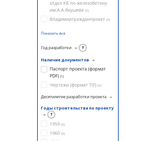
отдел КБ по железобетону
им.А.А.Якушева
(
0
)
Владимиргражданпроект
(
0
)
Показать все
Год разработки
?
Наличие документов
Паспорт проекта (формат
PDF)
(
1
)
Чертежи (формат TIF)
(
0
)
Десятилетие разработки проекта
Годы строительства по проекту
?
1959
(
0
)
1960
(
0
)