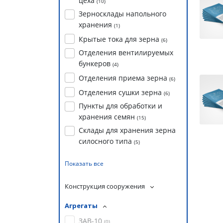
цеха
(
10
)
Зерносклады напольного
хранения
(
1
)
Крытые тока для зерна
(
6
)
Отделения вентилируемых
бункеров
(
4
)
Отделения приема зерна
(
6
)
Отделения сушки зерна
(
6
)
Пункты для обработки и
хранения семян
(
15
)
Склады для хранения зерна
силосного типа
(
5
)
Показать все
Конструкция сооружения
Агрегаты
ЗАВ-10
(
0
)