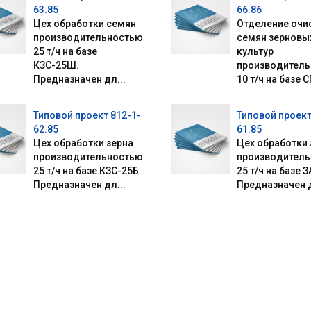
63.85
66.86
Цех обработки семян
Отделение очи
производительностью
семян зерновы
25 т/ч на базе
культур
КЗС-25Ш.
производител
Предназначен дл...
10 т/ч на базе СП
Типовой проект 812-1-
Типовой проект
62.85
61.85
Цех обработки зерна
Цех обработки 
производительностью
производител
25 т/ч на базе КЗС-25Б.
25 т/ч на базе З
Предназначен дл...
Предназначен д