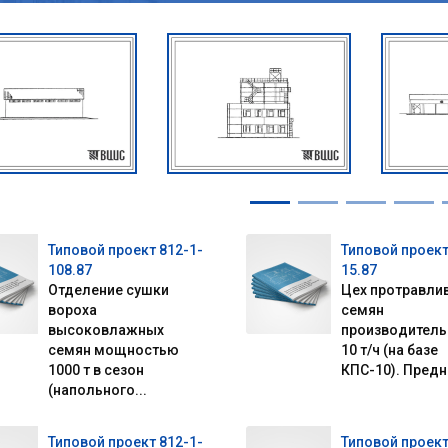
Типовой проект 812-1-
Типовой проект
108.87
15.87
Отделение сушки
Цех протравли
вороха
семян
высоковлажных
производител
семян мощностью
10 т/ч (на базе
1000 т в сезон
КПС-10). Предна
(напольного...
Типовой проект 812-1-
Типовой проект