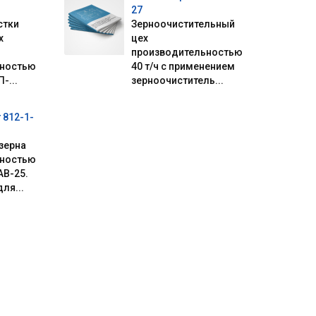
27
стки
Зерноочистительный
х
цех
производительностью
ьностью
40 т/ч с применением
-...
зерноочиститель...
 812-1-
зерна
ьностью
АВ-25.
ля...