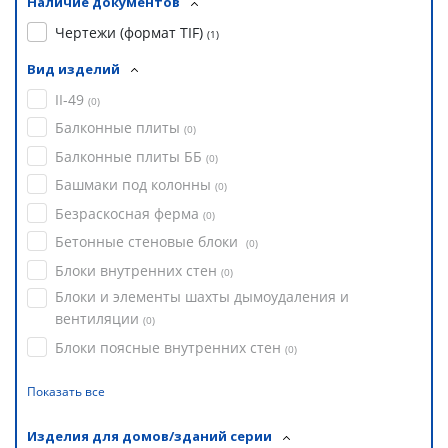
Наличие документов
Чертежи (формат TIF)
(
1
)
Вид изделий
II-49
(
0
)
Балконные плиты
(
0
)
Балконные плиты ББ
(
0
)
Башмаки под колонны
(
0
)
Безраскосная ферма
(
0
)
Бетонные стеновые блоки
(
0
)
Блоки внутренних стен
(
0
)
Блоки и элементы шахты дымоудаления и
вентиляции
(
0
)
Блоки поясные внутренних стен
(
0
)
Показать все
Изделия для домов/зданий серии