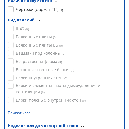
Наличие документов
Чертежи (формат TIF)
(
1
)
Вид изделий
II-49
(
0
)
Балконные плиты
(
0
)
Балконные плиты ББ
(
0
)
Башмаки под колонны
(
0
)
Безраскосная ферма
(
0
)
Бетонные стеновые блоки
(
0
)
Блоки внутренних стен
(
0
)
Блоки и элементы шахты дымоудаления и
вентиляции
(
0
)
Блоки поясные внутренних стен
(
0
)
Показать все
Изделия для домов/зданий серии