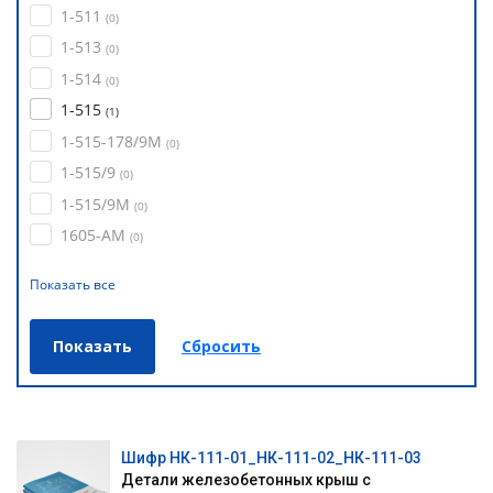
1-511
(
0
)
1-513
(
0
)
1-514
(
0
)
1-515
(
1
)
1-515-178/9М
(
0
)
1-515/9
(
0
)
1-515/9М
(
0
)
1605-АМ
(
0
)
Показать все
Шифр НК-111-01_НК-111-02_НК-111-03
Детали железобетонных крыш с