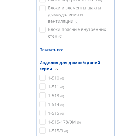
(
0
)
Блоки и элементы шахты
дымоудаления и
вентиляции
(
0
)
Блоки поясные внутренних
стен
(
0
)
Показать все
Изделия для домов/зданий
серии
1-510
(
0
)
1-511
(
0
)
1-513
(
0
)
1-514
(
0
)
1-515
(
0
)
1-515-178/9М
(
0
)
1-515/9
(
0
)