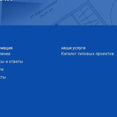
мация
наши услуги
пании
Каталог типовых проектов
сы и ответы
ти
кты