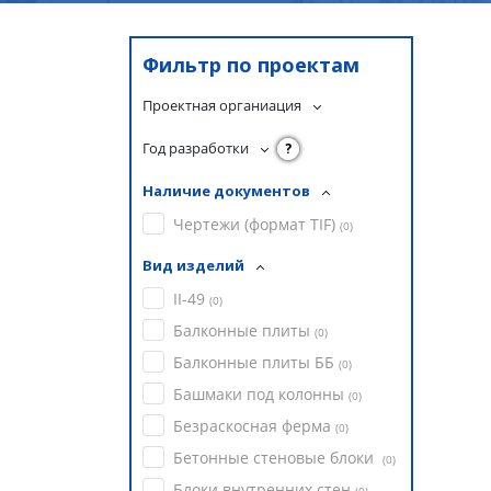
Фильтр по проектам
Проектная органиация
Год разработки
?
Наличие документов
Чертежи (формат TIF)
(
0
)
Вид изделий
II-49
(
0
)
Балконные плиты
(
0
)
Балконные плиты ББ
(
0
)
Башмаки под колонны
(
0
)
Безраскосная ферма
(
0
)
Бетонные стеновые блоки
(
0
)
Блоки внутренних стен