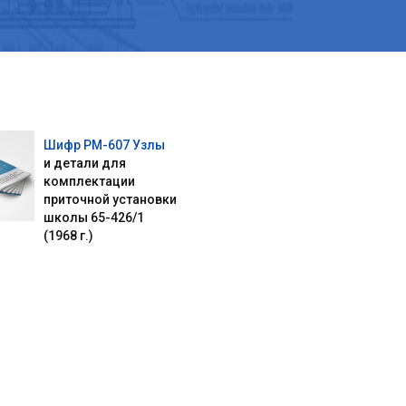
Шифр РМ-607 Узлы
и детали для
комплектации
приточной установки
школы 65-426/1
(1968 г.)