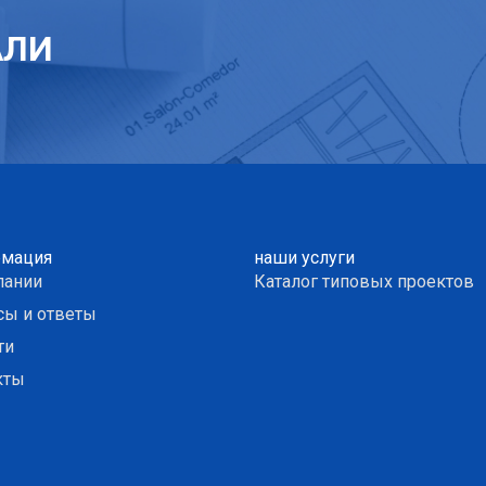
АЛИ
мация
наши услуги
пании
Каталог типовых проектов
сы и ответы
ти
кты