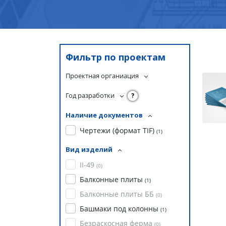
Фильтр по проектам
Проектная органиация
Год разработки
?
Наличие документов
Чертежи (формат TIF)
(
1
)
Вид изделий
II-49
(
0
)
Балконные плиты
(
1
)
Балконные плиты ББ
(
0
)
Башмаки под колонны
(
1
)
Безраскосная ферма
(
0
)